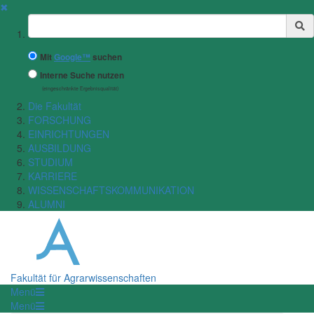
✖
Suchbegriff
Mit
Google™
suchen
Interne Suche nutzen
(eingeschränkte Ergebnisqualität)
Die Fakultät
FORSCHUNG
EINRICHTUNGEN
AUSBILDUNG
STUDIUM
KARRIERE
WISSENSCHAFTSKOMMUNIKATION
ALUMNI
Fakultät für Agrarwissenschaften
Menü
Menü