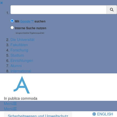
✖
Suchbegriff
Mit
Google™
suchen
Interne Suche nutzen
(eingeschränkte Ergebnisqualität)
Die Universität
Fakultäten
Forschung
Studium
Einrichtungen
Alumni
International
In publica commoda
Menü
Menü
ENGLISH
Sicherheitswesen und Umweltschutz