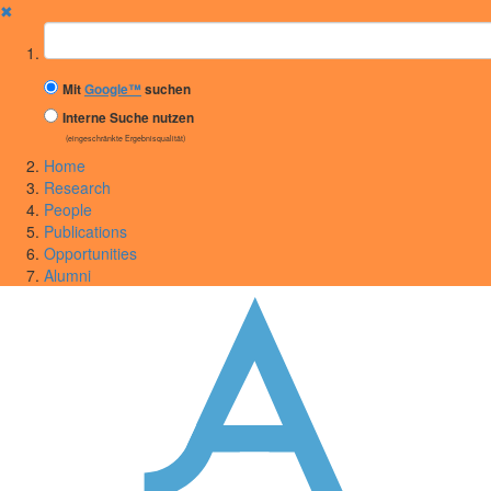
✖
Suchbegriff
Mit
Google™
suchen
Interne Suche nutzen
(eingeschränkte Ergebnisqualität)
Home
Research
People
Publications
Opportunities
Alumni