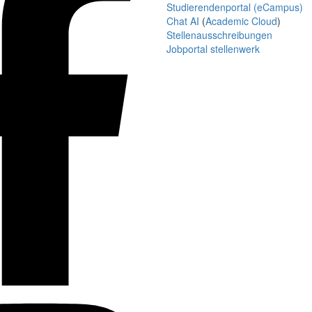
Studierendenportal (eCampus)
Chat AI
(
Academic Cloud
)
Stellenausschreibungen
Jobportal stellenwerk