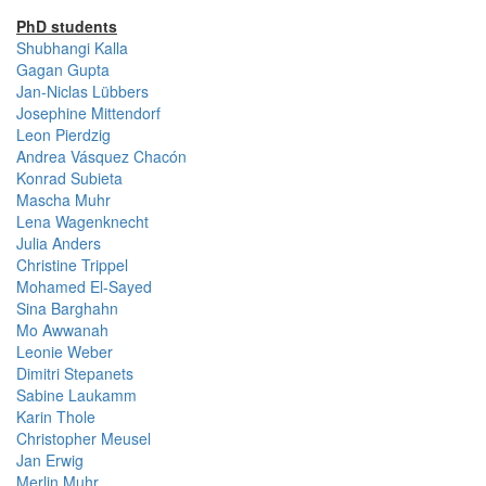
PhD students
Shubhangi Kalla
Gagan Gupta
Jan-Niclas Lübbers
Josephine Mittendorf
Leon Pierdzig
Andrea Vásquez Chacón
Konrad Subieta
Mascha Muhr
Lena Wagenknecht
Julia Anders
Christine Trippel
Mohamed El-Sayed
Sina Barghahn
Mo Awwanah
Leonie Weber
Dimitri Stepanets
Sabine Laukamm
Karin Thole
Christopher Meusel
Jan Erwig
Merlin Muhr