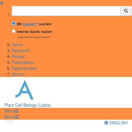
✖
Suchbegriff
Mit
Google™
suchen
Interne Suche nutzen
(eingeschränkte Ergebnisqualität)
Home
Research
People
Publications
Opportunities
Alumni
Plant Cell Biology (Lipka)
Menü
Menü
ENGLISH