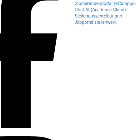
Studierendenportal (eCampus)
Chat AI
(
Academic Cloud
)
Stellenausschreibungen
Jobportal stellenwerk