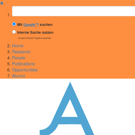
✖
Suchbegriff
Mit
Google™
suchen
Interne Suche nutzen
(eingeschränkte Ergebnisqualität)
Home
Research
People
Publications
Opportunities
Alumni