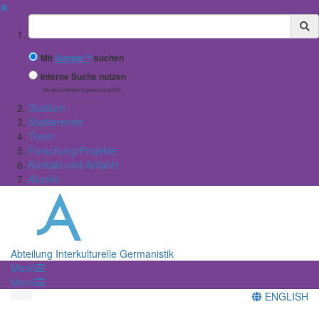
✖
Suchbegriff
Mit
Google™
suchen
Interne Suche nutzen
(eingeschränkte Ergebnisqualität)
Studium
Studierende
Team
Forschung/Projekte
Kontakt und Anfahrt
Alumni
Abteilung Interkulturelle Germanistik
Menü
Menü
ENGLISH