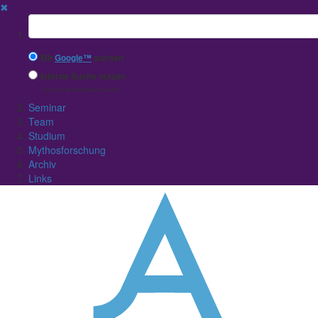
✖
Suchbegriff
Mit
Google™
suchen
Interne Suche nutzen
(eingeschränkte Ergebnisqualität)
Seminar
Team
Studium
Mythosforschung
Archiv
Links