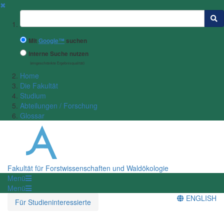
✖
Suchbegriff
Mit
Google™
suchen
Interne Suche nutzen
(eingeschränkte Ergebnisqualität)
Home
Die Fakultät
Studium
Abteilungen / Forschung
Glossar
Fakultät für Forstwissenschaften und Waldökologie
Menü
Menü
ENGLISH
Für Studieninteressierte