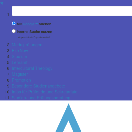
✖
Suchbegriff
Mit
Google™
suchen
Interne Suche nutzen
(eingeschränkte Ergebnisqualität)
Modulprüfungen
FlexNow
Studium
Lehramt
Intercultural Theology
Magister
Promotion
Besondere Studienangebote
Infos für Prüfende und Sekretariate
Studien- und Prüfungsberatung