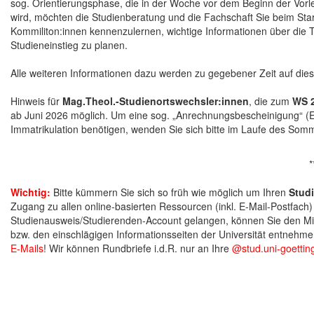
sog. Orientierungsphase, die in der Woche vor dem Beginn der Vorle
wird, möchten die Studienberatung und die Fachschaft Sie beim Star
Kommiliton:innen kennenzulernen, wichtige Informationen über die 
Studieneinstieg zu planen.
Alle weiteren Informationen dazu werden zu gegebener Zeit auf di
Hinweis für
Mag.Theol.-Studienortswechsler:innen
, die zum
WS 
ab Juni 2026 möglich. Um eine sog. „Anrechnungsbescheinigung“ (Ein
Immatrikulation benötigen, wenden Sie sich bitte im Laufe des Somme
*
Wichtig:
Bitte kümmern Sie sich so früh wie möglich um Ihren
Stud
Zugang zu allen online-basierten Ressourcen (inkl. E-Mail-Postfach)
Studienausweis/Studierenden-Account gelangen, können Sie den Mitt
bzw. den einschlägigen Informationsseiten der Universität entnehme
E-Mails
! Wir können Rundbriefe i.d.R. nur an Ihre
@stud.uni-goettin