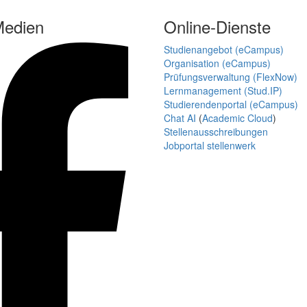
Medien
Online-Dienste
Studienangebot (eCampus)
Organisation (eCampus)
Prüfungsverwaltung (FlexNow)
Lernmanagement (Stud.IP)
Studierendenportal (eCampus)
Chat AI
(
Academic Cloud
)
Stellenausschreibungen
Jobportal stellenwerk