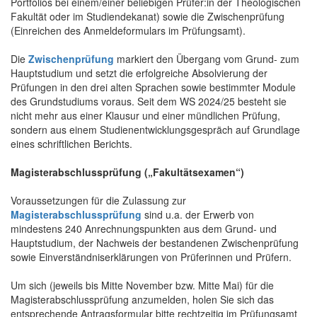
Portfolios bei einem/einer beliebigen Prüfer:in der Theologischen
Fakultät oder im Studiendekanat) sowie die Zwischenprüfung
(Einreichen des Anmeldeformulars im Prüfungsamt).
Die
Zwischenprüfung
markiert den Übergang vom Grund- zum
Hauptstudium und setzt die erfolgreiche Absolvierung der
Prüfungen in den drei alten Sprachen sowie bestimmter Module
des Grundstudiums voraus. Seit dem WS 2024/25 besteht sie
nicht mehr aus einer Klausur und einer mündlichen Prüfung,
sondern aus einem Studienentwicklungsgespräch auf Grundlage
eines schriftlichen Berichts.
Magisterabschlussprüfung („Fakultätsexamen“)
Voraussetzungen für die Zulassung zur
Magisterabschlussprüfung
sind u.a. der Erwerb von
mindestens 240 Anrechnungspunkten aus dem Grund- und
Hauptstudium, der Nachweis der bestandenen Zwischenprüfung
sowie Einverständniserklärungen von Prüferinnen und Prüfern.
Um sich (jeweils bis Mitte November bzw. Mitte Mai) für die
Magisterabschlussprüfung anzumelden, holen Sie sich das
entsprechende Antragsformular bitte rechtzeitig im Prüfungsamt