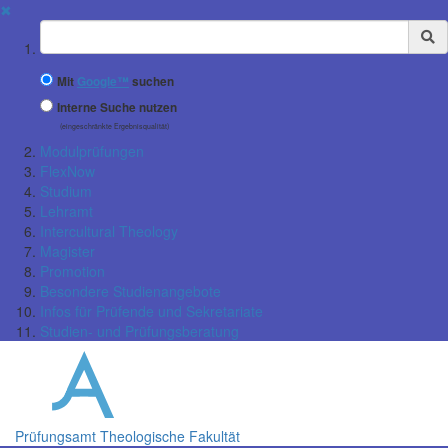
✖
Suchbegriff
Mit
Google™
suchen
Interne Suche nutzen
(eingeschränkte Ergebnisqualität)
Modulprüfungen
FlexNow
Studium
Lehramt
Intercultural Theology
Magister
Promotion
Besondere Studienangebote
Infos für Prüfende und Sekretariate
Studien- und Prüfungsberatung
Prüfungsamt Theologische Fakultät