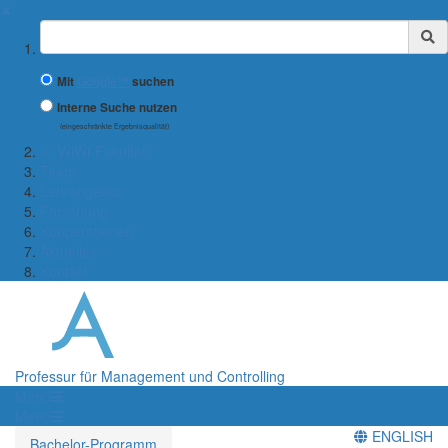
✖
Suchbegriff
Mit
Google™
suchen
Interne Suche nutzen
(eingeschränkte Ergebnisqualität)
← WiWi-Fakultät
Team
Lehrangebot
Forschung
Kooperationen
Aktuelles
Kontakt
Professur für Management und Controlling
Menü
Menü
ENGLISH
Bachelor-Programm