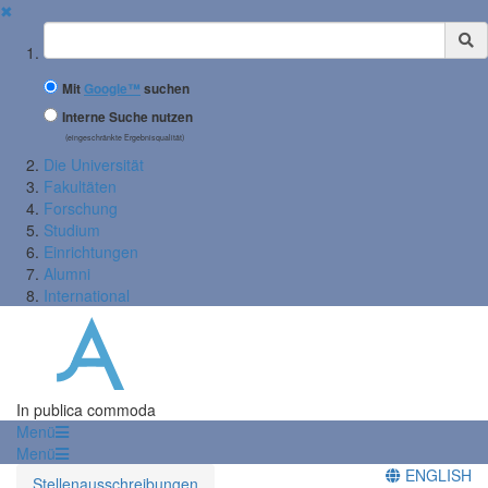
✖
Suchbegriff
Mit
Google™
suchen
Interne Suche nutzen
(eingeschränkte Ergebnisqualität)
Die Universität
Fakultäten
Forschung
Studium
Einrichtungen
Alumni
International
In publica commoda
Menü
Menü
ENGLISH
Stellenausschreibungen