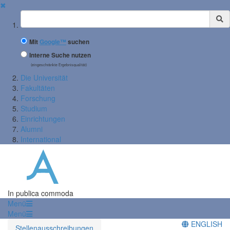
✖
Suchbegriff
Mit
Google™
suchen
Interne Suche nutzen
(eingeschränkte Ergebnisqualität)
Die Universität
Fakultäten
Forschung
Studium
Einrichtungen
Alumni
International
In publica commoda
Menü
Menü
ENGLISH
Stellenausschreibungen