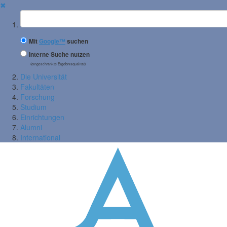
✖
Suchbegriff
Mit
Google™
suchen
Interne Suche nutzen
(eingeschränkte Ergebnisqualität)
Die Universität
Fakultäten
Forschung
Studium
Einrichtungen
Alumni
International