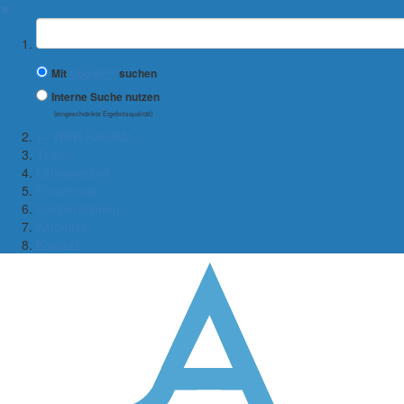
✖
Suchbegriff
Mit
Google™
suchen
Interne Suche nutzen
(eingeschränkte Ergebnisqualität)
← WiWi-Fakultät
Team
Lehrangebot
Forschung
Kooperationen
Aktuelles
Kontakt