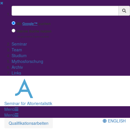
✖
Suchbegriff
Mit
Google™
suchen
Interne Suche nutzen
(eingeschränkte Ergebnisqualität)
Seminar
Team
Studium
Mythosforschung
Archiv
Links
Seminar für Altorientalistik
Menü
Menü
ENGLISH
Qualifikationsarbeiten