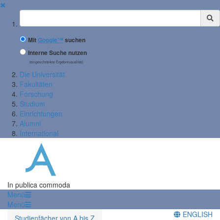
✖
Suchbegriff
Mit
Google™
suchen
Interne Suche nutzen
(eingeschränkte Ergebnisqualität)
Die Universität
Fakultäten
Forschung
Studium
Einrichtungen
Alumni
International
In publica commoda
Menü
Menü
ENGLISH
Studienfächer von A bis Z