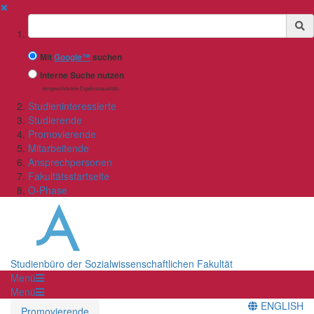
✖
Suchbegriff
Mit
Google™
suchen
Interne Suche nutzen
(eingeschränkte Ergebnisqualität)
Studieninteressierte
Studierende
Promovierende
Mitarbeitende
Ansprechpersonen
Fakultätsstartseite
O-Phase
Studienbüro der Sozialwissenschaftlichen Fakultät
Menü
Menü
ENGLISH
Promovierende