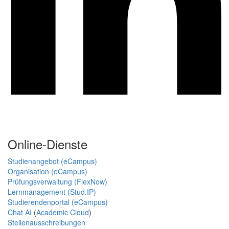
Online-Dienste
Studienangebot (eCampus)
Organisation (eCampus)
Prüfungsverwaltung (FlexNow)
Lernmanagement (Stud.IP)
Studierendenportal (eCampus)
Chat AI
(
Academic Cloud
)
Stellenausschreibungen