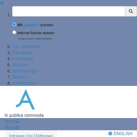
✖
Suchbegriff
Mit
Google™
suchen
Interne Suche nutzen
(eingeschränkte Ergebnisqualität)
Die Universität
Fakultäten
Forschung
Studium
Einrichtungen
Alumni
International
In publica commoda
Menü
Menü
ENGLISH
Infotage Uni Göttingen