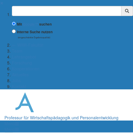
✖
Suchbegriff
Mit
Google™
suchen
Interne Suche nutzen
(eingeschränkte Ergebnisqualität)
← WiWi-Fakultät
Team
Lehrangebot
Forschung
Kooperationen
Aktuelles
Jobs
Kontakt
Professur für Wirtschaftspädagogik und Personalentwicklung
Menü
Menü