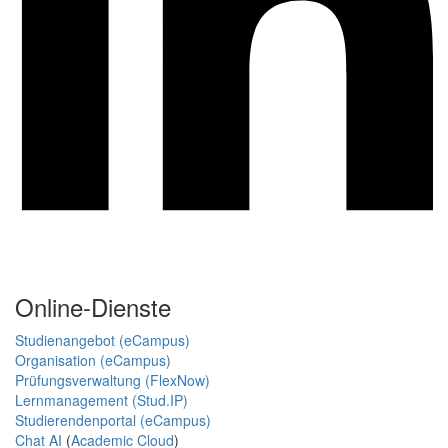
Online-Dienste
Studienangebot (eCampus)
Organisation (eCampus)
Prüfungsverwaltung (FlexNow)
Lernmanagement (Stud.IP)
Studierendenportal (eCampus)
Chat AI
(
Academic Cloud
)