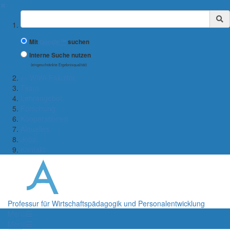
✖
Suchbegriff
Mit
Google™
suchen
Interne Suche nutzen
(eingeschränkte Ergebnisqualität)
← WiWi-Fakultät
Team
Lehrangebot
Forschung
Kooperationen
Aktuelles
Jobs
Kontakt
Professur für Wirtschaftspädagogik und Personalentwicklung
Menü
Menü