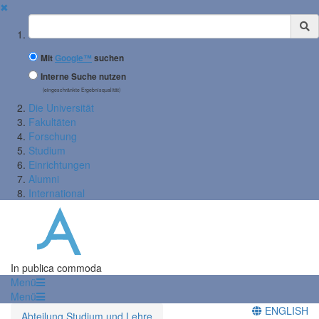
✖
Suchbegriff
Mit
Google™
suchen
Interne Suche nutzen
(eingeschränkte Ergebnisqualität)
Die Universität
Fakultäten
Forschung
Studium
Einrichtungen
Alumni
International
In publica commoda
Menü
Menü
ENGLISH
Abteilung Studium und Lehre