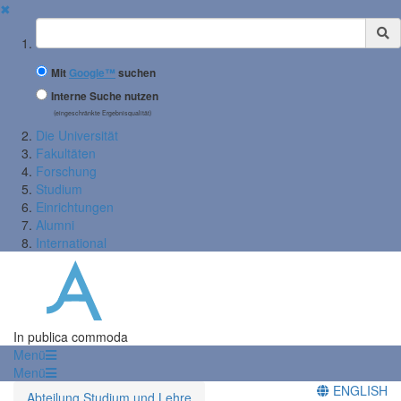
✖
Suchbegriff
Mit
Google™
suchen
Interne Suche nutzen
(eingeschränkte Ergebnisqualität)
Die Universität
Fakultäten
Forschung
Studium
Einrichtungen
Alumni
International
In publica commoda
Menü
Menü
ENGLISH
Abteilung Studium und Lehre