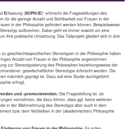
nd
E
rfassung (
SOPH:IE
)“ erforscht die Fragestellungen des
n für die geringe Anzahl und Sichtbarkeit von Frauen in der
Frauen in der Philosophie gefördert werden können. Beispielsweise
e Stereotyp aufbrechen. Dabei geht es immer sowohl um eine
ihre praktische Umsetzung. Das Teilprojekt gliedert sich in drei
n zu geschlechtsspezifischen Stereotypen in der Philosophie haben
ingen Anzahl von Frauen in der Philosophie angenommen
chung zur Stereotypisierung des Philosophen beziehungsweise der
orhandener, gesellschaftlicher Stereotype erforscht werden. Die
phen männlich geprägt ist. Dazu soll eine Studie durchgeführt
ophie erfragt.
ierenden und -promovierenden:
Die Fragestellung ist, ob
rungen vornehmen, die dazu führen, dass ggf. keine weiteren
ede in der Wahrnehmung des Stereotyps aber auch in dem
agement bzw. dem Verbleiben in der (akademischen) Philosophie
 Förderung von Frauen in der Philosophie:
Es sollen