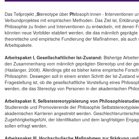
Das Teilprojekt „
S
tereotype über
Ph
ilosoph:innen -
I
nterventionen u
Verbundprojektes mit empirischen Methoden. Das Ziel ist, Erklärunge
Philosophie zu finden und Interventionen zu entwickeln, mit denen 
könnten neue Vorbilder etabliert werden, die das männlich geprägt
theoretische und empirische Fundierung der Maßnahmen, als auch um 
Arbeitspakete.
Arbeitspaket I, Gesellschaftlicher Ist-Zustand:
Bisherige Arbeite
den Zusammenhang vom männlich geprägten Stereotyp und der ger
(Haslanger, 2008). Allerdings gibt es bisher keine empirische Fors
Philosophin. Deswegen soll in einem ersten Schritt der Ist-Zustand v
Fragestellung ist, ob die gesellschaftliche Vorstellung eines Philoso
werden, die das Stereotyp von Personen in der akademischen Philos
Arbeitspaket II, Selbststereotypisierung von Philosophiestud
Studierende und Promovierende der Philosophie Selbststereotypisie
akademischen Karrieren angestrebt werden. Geschlechterunterschi
Zugehörigkeitsgefühl, der Identifikation und dem langfristigen Eng
sollen erfragt werden.
Arbeitspaket III, Hochschulische Maßnahmen zur Stärkung und