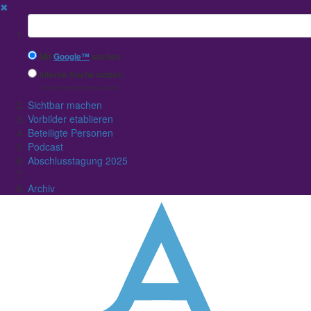
✖
Suchbegriff
Mit
Google™
suchen
Interne Suche nutzen
(eingeschränkte Ergebnisqualität)
Sichtbar machen
Vorbilder etablieren
Beteiligte Personen
Podcast
Abschlusstagung 2025
Archiv