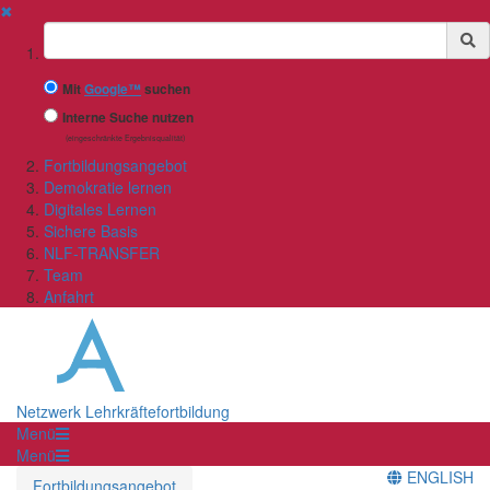
✖
Suchbegriff
Mit
Google™
suchen
Interne Suche nutzen
(eingeschränkte Ergebnisqualität)
Fortbildungsangebot
Demokratie lernen
Digitales Lernen
Sichere Basis
NLF-TRANSFER
Team
Anfahrt
Netzwerk Lehrkräftefortbildung
Menü
Menü
ENGLISH
Fortbildungsangebot