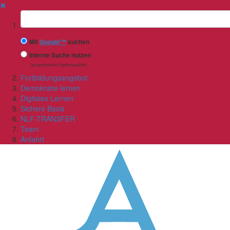
✖
Suchbegriff
Mit
Google™
suchen
Interne Suche nutzen
(eingeschränkte Ergebnisqualität)
Fortbildungsangebot
Demokratie lernen
Digitales Lernen
Sichere Basis
NLF-TRANSFER
Team
Anfahrt