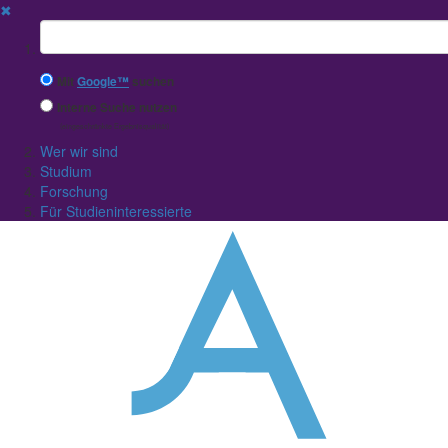
✖
Suchbegriff
Mit
Google™
suchen
Interne Suche nutzen
(eingeschränkte Ergebnisqualität)
Wer wir sind
Studium
Forschung
Für Studieninteressierte