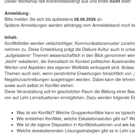
Dieser Workshop fällt krankheitsbedingt aus und findet
nicht
statt!
Anmeldung:
Bitte melden Sie sich bis spätestens
08.06.2026
an.
Spätere Anmeldungen werden abhängig vom Anmeldestand noch ber
Inhalt:
Konfliktfelder werden vielschichtiger, Kommunikationsmuster zuneh
nehmen zu. Diese Entwicklung prägt die Diskurs-Kultur auch in unive
„aufgeladene“ Themen wissenschaftlich in den Blick genommen wer
„leicht“ eskalieren, die thematisch im Kontext politischer Auseina
Werten und Aspekten des eigenen Weltbilds verkoppelt sind. Anlass
Themen auch sein, wenn persönliche Erwartungen hinsichtlich von „D
Negativzuschreibungen ausgetragen werden. Dabei kann die lehrend
sowie auch selbst im Konflikt stehen.
Diese Veranstaltung soll im geschützten Raum die Bildung einer B
von auf Lehr-Lernsituationen ermöglichen. Dazu werden folgende Ele
Was ist ein Konflikt? Welche Gruppenkonflikte kann es typisc
Wie entstehen Konflikte, welche Eskalationsstufen gibt es? We
Wie ist die eigene Disposition in Konfliktsituationen und wie 
Welche deeskalierenden Lösungsstrategien gibt es in Lehr-Ler