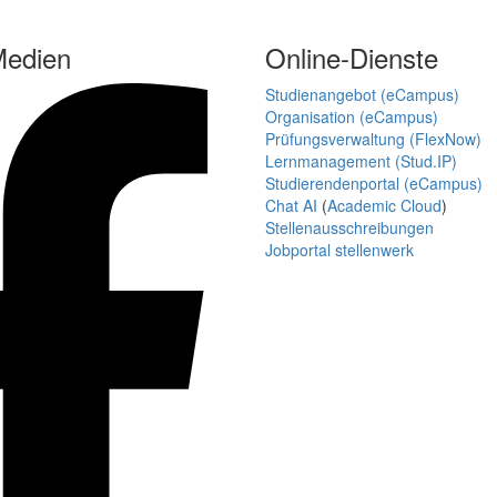
Medien
Online-Dienste
Studienangebot (eCampus)
Organisation (eCampus)
Prüfungsverwaltung (FlexNow)
Lernmanagement (Stud.IP)
Studierendenportal (eCampus)
Chat AI
(
Academic Cloud
)
Stellenausschreibungen
Jobportal stellenwerk