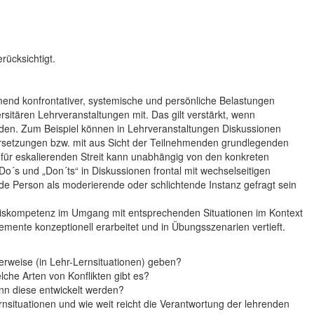
ücksichtigt.
mend konfrontativer, systemische und persönliche Belastungen
rsitären Lehrveranstaltungen mit. Das gilt verstärkt, wenn
den. Zum Beispiel können in Lehrveranstaltungen Diskussionen
ndersetzungen bzw. mit aus Sicht der Teilnehmenden grundlegenden
 für eskalierenden Streit kann unabhängig von den konkreten
o´s und „Don´ts“ in Diskussionen frontal mit wechselseitigen
e Person als moderierende oder schlichtende Instanz gefragt sein
asiskompetenz im Umgang mit entsprechenden Situationen im Kontext
mente konzeptionell erarbeitet und in Übungsszenarien vertieft.
herweise (in Lehr-Lernsituationen) geben?
lche Arten von Konflikten gibt es?
kann diese entwickelt werden?
nsituationen und wie weit reicht die Verantwortung der lehrenden