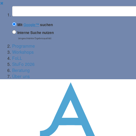
✖
Suchbegriff
Mit
Google™
suchen
Interne Suche nutzen
(eingeschränkte Ergebnisqualität)
Programme
Workshops
FoLL
StuFo 2026
Beratung
Über uns