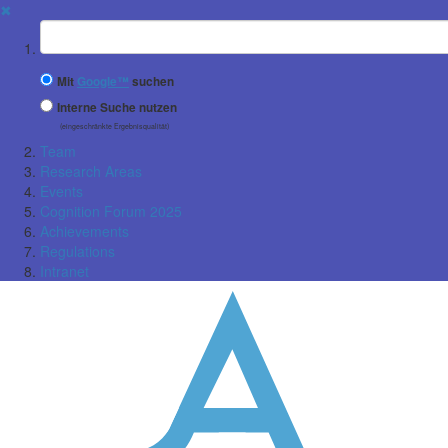
✖
Suchbegriff
Mit
Google™
suchen
Interne Suche nutzen
(eingeschränkte Ergebnisqualität)
Team
Research Areas
Events
Cognition Forum 2025
Achievements
Regulations
Intranet