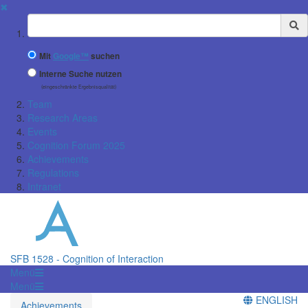
✖
Suchbegriff
Mit
Google™
suchen
Interne Suche nutzen
(eingeschränkte Ergebnisqualität)
Team
Research Areas
Events
Cognition Forum 2025
Achievements
Regulations
Intranet
SFB 1528 - Cognition of Interaction
Menü
Menü
ENGLISH
Achievements