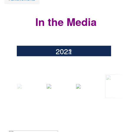
In the Media
2026
2025
2024
2023
2022
2021