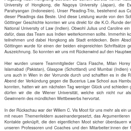
University of Hongkong, die Nagoya University (Japan), die E
Parahyangan (Indonesien). Unser Pleading-Trio, bestehend aus C
dieser Pleadings das Beste. Und diese Leistung wurde von den Schi
Göttinger Geschichte konnten wir uns direkt für die K.O.-Runde der 
National University of Law (Indien). Obwohl Julius und Caroline ein
dafür, dass das Team aus Indien weiterkommen sollte. Immerhin 
teilnehmen und dabei Hongkong als Stadt entdecken. Beim Absc
Göttingen wurde für einen der beiden eingereichten Schriftsätze ge
Auszeichnung. So konnten wir uns mit Rückenwind auf den Hauptwet
Hier wurden unsere Teammitglieder Clara Flasche, Milan Horey
Islamabad (Pakistan), Glasgow (Schottland) und Mumbai (Indien) vo
uns auch in Wien in der Vorrunde durch und schafften es in di
Abend der Verkündung gegen die Bucerius Law School aus Hambu
konnten, hatten wir am nächsten Tag weniger Glück und schieden 
dürfen wir die die Wiener Universität, welche sich nicht nur al
Gewinnerin des mündlichen Wettbewerbs hervortat.
In der Rückschau war der Willem C. Vis Moot für uns mehr als ein un
mit neuen Themenfeldern auseinandergesetzt, das Argumentieren 
Kontakte geknüpft, die den eigentlichen Moot sicher überdauern 
unseren Professoren und Coaches und den Mitarbeiter:innen der Un