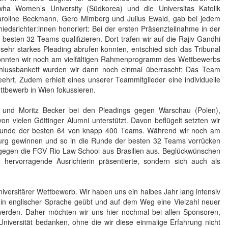
wha Women’s University (Südkorea) und die Universitas Katolik
aroline Beckmann, Gero Mimberg und Julius Ewald, gab bei jedem
edsrichter:innen honoriert: Bei der ersten Präsenzteilnahme in der
besten 32 Teams qualifizieren. Dort trafen wir auf die Rajiv Gandhi
 sehr starkes Pleading abrufen konnten, entschied sich das Tribunal
konnten wir noch am vielfältigen Rahmenprogramm des Wettbewerbs
hlussbankett wurden wir dann noch einmal überrascht: Das Team
ehrt. Zudem erhielt eines unserer Teammitglieder eine individuelle
tbewerb in Wien fokussieren.
 und Moritz Becker bei den Pleadings gegen Warschau (Polen),
n vielen Göttinger Alumni unterstützt. Davon beflügelt setzten wir
e Runde der besten 64 von knapp 400 Teams. Während wir noch am
rg gewinnen und so in die Runde der besten 32 Teams vorrücken
gegen die FGV Rio Law School aus Brasilien aus. Beglückwünschen
s hervorragende Ausrichterin präsentierte, sondern sich auch als
iversitärer Wettbewerb. Wir haben uns ein halbes Jahr lang intensiv
in englischer Sprache geübt und auf dem Weg eine Vielzahl neuer
werden. Daher möchten wir uns hier nochmal bei allen Sponsoren,
iversität bedanken, ohne die wir diese einmalige Erfahrung nicht