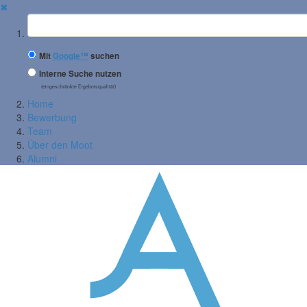
✖
Suchbegriff
Mit
Google™
suchen
Interne Suche nutzen
(eingeschränkte Ergebnisqualität)
Home
Bewerbung
Team
Über den Moot
Alumni