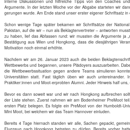
interne Diskussionen und hilfreiche Tipps von den Coaches un
Argumente. In der letzten Woche vor der Abgabe starteten wir dan
gerungen wurde. Am Ende stand unser erster eigener Schriftsatz in 
Schon wenige Tage später bekamen wir Schriftsätze der National 
Pakistan, auf die wir – nun als Beklagtenvertreter – antworten muss
zu haben, lief das Abfassen rund: wir mussten die Argumente ja
Bestätigung aus Wien und Hongkong, dass die diesjährigen Veran
Motivation noch einmal erhöhte.
Nachdem wir am 26. Januar 2023 auch die beiden Beklagtenschrifts
Wettbewerbs und begannen, unsere Plädoyers auszuarbeiten. Dabei 
die Wettbewerbssituation gegen andere Teams simulieren konnte
Universitäten statt. Fast täglich üben wir auch untereinander. 
Praktiker:innen und Moot-erprobten Alumni. Jeder Hinweis half uns,
Bevor es dann soweit war und wir nach Hongkong aufbrechen sollte
der Liste stehen. Zuerst nahmen wir am Bodenheimer PreMoot teil.
ersten Platz belegen. Es folgte ein PreMoot von der Humboldt-Unive
Mini Moot, bei welchem wir das Team Hannover einluden.
Bereits 4 Tage hiernach standen wir alle, Sachen gepackt, gemei
Flugzeug nach Hongkong betreten zu dürfen. Bereits vorher hatt