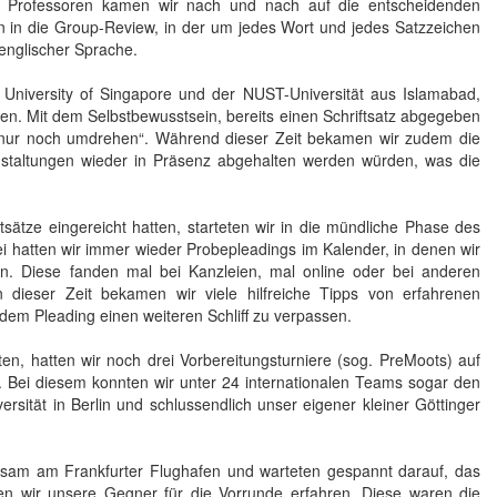
d Professoren kamen wir nach und nach auf die entscheidenden
n in die Group-Review, in der um jedes Wort und jedes Satzzeichen
englischer Sprache.
University of Singapore und der NUST-Universität aus Islamabad,
ten. Mit dem Selbstbewusstsein, bereits einen Schriftsatz abgegeben
 „nur noch umdrehen“. Während dieser Zeit bekamen wir zudem die
staltungen wieder in Präsenz abgehalten werden würden, was die
ätze eingereicht hatten, starteten wir in die mündliche Phase des
hatten wir immer wieder Probepleadings im Kalender, in denen wir
n. Diese fanden mal bei Kanzleien, mal online oder bei anderen
In dieser Zeit bekamen wir viele hilfreiche Tipps von erfahrenen
 dem Pleading einen weiteren Schliff zu verpassen.
n, hatten wir noch drei Vorbereitungsturniere (sog. PreMoots) auf
 Bei diesem konnten wir unter 24 internationalen Teams sogar den
rsität in Berlin und schlussendlich unser eigener kleiner Göttinger
nsam am Frankfurter Flughafen und warteten gespannt darauf, das
en wir unsere Gegner für die Vorrunde erfahren. Diese waren die