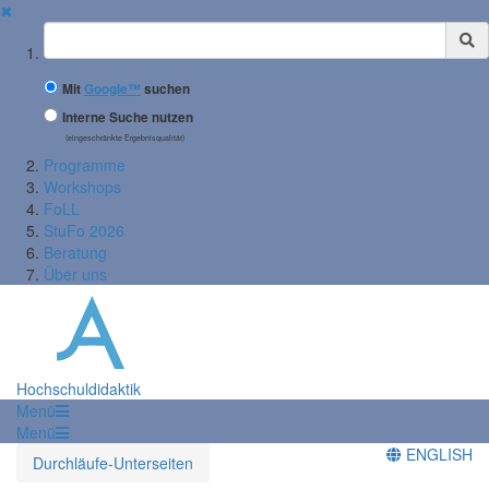
✖
Suchbegriff
Mit
Google™
suchen
Interne Suche nutzen
(eingeschränkte Ergebnisqualität)
Programme
Workshops
FoLL
StuFo 2026
Beratung
Über uns
Hochschuldidaktik
Menü
Menü
ENGLISH
Durchläufe-Unterseiten