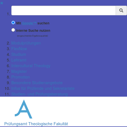
✖
Suchbegriff
Mit
Google™
suchen
Interne Suche nutzen
(eingeschränkte Ergebnisqualität)
Modulprüfungen
FlexNow
Studium
Lehramt
Intercultural Theology
Magister
Promotion
Besondere Studienangebote
Infos für Prüfende und Sekretariate
Studien- und Prüfungsberatung
Prüfungsamt Theologische Fakultät