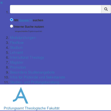
✖
Suchbegriff
Mit
Google™
suchen
Interne Suche nutzen
(eingeschränkte Ergebnisqualität)
Modulprüfungen
FlexNow
Studium
Lehramt
Intercultural Theology
Magister
Promotion
Besondere Studienangebote
Infos für Prüfende und Sekretariate
Studien- und Prüfungsberatung
Prüfungsamt Theologische Fakultät