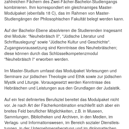
zahlreichen Fächern des Zwei-Fächer-Bachelor-Studiengangs
kombinieren. Ihm korrespondiert ein gleichnamiges Master-
Modulpaket (ebenfalls 18 C), das im Rahmen von Master-
Studiengängen der Philosophischen Fakultät belegt werden kann.
Auf der Bachelor-Ebene absolvieren die Studierenden insgesamt
drei Module: "Neuhebräisch II", "Jüdische Literatur und
Schriftauslegung" sowie "Jüdische Kultur und Geschichte".
Zugangsvoraussetzung sind Kenntnisse des Neuhebräischen;
diese können durch das Schlüsselkompetenzmodul
"Neuhebräisch I" erworben werden.
Im Master-Studium umfasst das Modulpaket Vorlesungen und
Seminare zur jüdischen Theologie und Ethik sowie zur jüdischen
Mystik und Liturgie. Vorausgesetzt werden Kenntnisse des
Hebräischen und Leistungen aus den Grundlagen der Judaistik.
Auf ein fest definiertes Berufsziel bereitet das Modulpaket nicht
vor. Je nach Art der Fächerkombination erschließt sich aber ein
breites Feld beruflicher Möglichkeiten, z.B. in Museen,
Sammlungen, Bibliotheken und Archiven, in den Medien, im
Verlags- und Informationswesen, im Bereich sozialer Dienstleis­
tungen, in der Unternehmensberatung und im diplomatischen