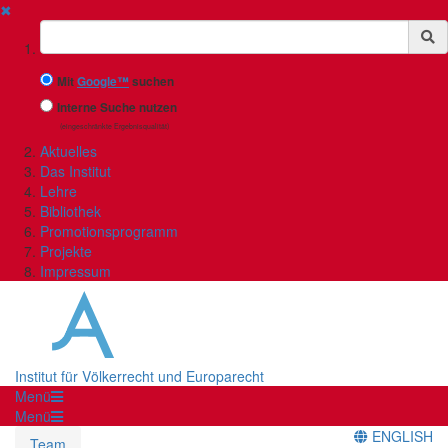
✖
Suchbegriff
Mit
Google™
suchen
Interne Suche nutzen
(eingeschränkte Ergebnisqualität)
Aktuelles
Das Institut
Lehre
Bibliothek
Promotionsprogramm
Projekte
Impressum
Institut für Völkerrecht und Europarecht
Menü
Menü
ENGLISH
Team