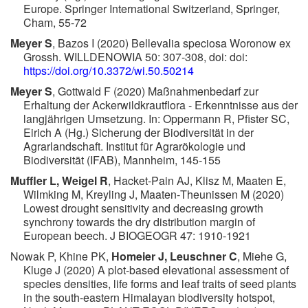
Europe. Springer International Switzerland, Springer,
Cham, 55-72
Meyer S
, Bazos I (2020) Bellevalia speciosa Woronow ex
Grossh. WILLDENOWIA 50: 307-308, doi: doi:
https://doi.org/10.3372/wi.50.50214
Meyer S
, Gottwald F (2020) Maßnahmenbedarf zur
Erhaltung der Ackerwildkrautflora - Erkenntnisse aus der
langjährigen Umsetzung. In: Oppermann R, Pfister SC,
Eirich A (Hg.) Sicherung der Biodiversität in der
Agrarlandschaft. Institut für Agrarökologie und
Biodiversität (IFAB), Mannheim, 145-155
Muffler L, Weigel R
, Hacket‐Pain AJ, Klisz M, Maaten E,
Wilmking M, Kreyling J, Maaten‐Theunissen M (2020)
Lowest drought sensitivity and decreasing growth
synchrony towards the dry distribution margin of
European beech. J BIOGEOGR 47: 1910-1921
Nowak P, Khine PK,
Homeier J, Leuschner C
, Miehe G,
Kluge J (2020) A plot-based elevational assessment of
species densities, life forms and leaf traits of seed plants
in the south-eastern Himalayan biodiversity hotspot,