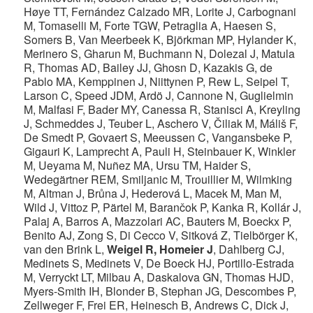
Høye TT, Fernández Calzado MR, Lorite J, Carbognani
M, Tomaselli M, Forte TGW, Petraglia A, Haesen S,
Somers B, Van Meerbeek K, Björkman MP, Hylander K,
Merinero S, Gharun M, Buchmann N, Dolezal J, Matula
R, Thomas AD, Bailey JJ, Ghosn D, Kazakis G, de
Pablo MA, Kemppinen J, Niittynen P, Rew L, Seipel T,
Larson C, Speed JDM, Ardö J, Cannone N, Guglielmin
M, Malfasi F, Bader MY, Canessa R, Stanisci A, Kreyling
J, Schmeddes J, Teuber L, Aschero V, Čiliak M, Máliš F,
De Smedt P, Govaert S, Meeussen C, Vangansbeke P,
Gigauri K, Lamprecht A, Pauli H, Steinbauer K, Winkler
M, Ueyama M, Nuñez MA, Ursu TM, Haider S,
Wedegärtner REM, Smiljanic M, Trouillier M, Wilmking
M, Altman J, Brůna J, Hederová L, Macek M, Man M,
Wild J, Vittoz P, Pärtel M, Barančok P, Kanka R, Kollár J,
Palaj A, Barros A, Mazzolari AC, Bauters M, Boeckx P,
Benito AJ, Zong S, Di Cecco V, Sitková Z, Tielbörger K,
van den Brink L,
Weigel R, Homeier J
, Dahlberg CJ,
Medinets S, Medinets V, De Boeck HJ, Portillo-Estrada
M, Verryckt LT, Milbau A, Daskalova GN, Thomas HJD,
Myers-Smith IH, Blonder B, Stephan JG, Descombes P,
Zellweger F, Frei ER, Heinesch B, Andrews C, Dick J,