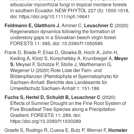
arbuscular mycorrhizal fungi in tropical montane forests
in southern Ecuador. NEW PHYTOL 227 (5): 1505-1518,
doi: https://doi.org/10.1111/nph.16641
Feldmann E, Glatthorn J
, Ammer C,
Leuschner C
(2020)
Regeneration dynamics following the formation of
understory gaps in a Slovakian beech virgin forest.
FORESTS 11: 585, doi: 10.3390/f11050585
Frank D, Brade P, Elias D, Glowka B, Hoch A, John H,
Keding A, Klotz S, Korschefsky A, Krumbiegel A,
Meyer
S
, Meysel F, Schütze P, Stolle J, Warthemann G,
Wegener U (2020) Rote Liste der Farn- und
Blütenpflanzen (Pteridophyta et Spermatophyta) für
Sachsen-Anhalt. Berichte des Landesamts für
Umweltschutz Sachsen-Anhalt 1: 151-186
Fuchs S, Hertel D, Schuldt B, Leuschner C
(2020)
Effects of Summer Drought on the Fine Root System of
Five Broadleaf Tree Species along a Precipitation
Gradient. FORESTS 11: 289, doi:
https://doi.org/10.3390/f11030289
Graefe S, Rodrigo R, Cueva E, Butz P, Werner F,
Homeier