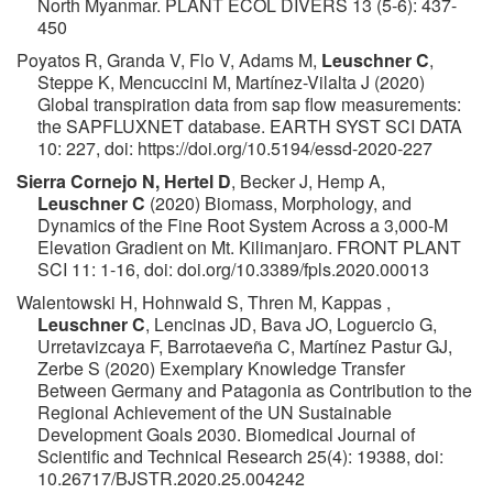
North Myanmar. PLANT ECOL DIVERS 13 (5-6): 437-
450
Poyatos R, Granda V, Flo V, Adams M,
Leuschner C
,
Steppe K, Mencuccini M, Martínez-Vilalta J (2020)
Global transpiration data from sap flow measurements:
the SAPFLUXNET database. EARTH SYST SCI DATA
10: 227, doi: https://doi.org/10.5194/essd-2020-227
Sierra Cornejo N, Hertel D
, Becker J, Hemp A,
Leuschner C
(2020) Biomass, Morphology, and
Dynamics of the Fine Root System Across a 3,000-M
Elevation Gradient on Mt. Kilimanjaro. FRONT PLANT
SCI 11: 1-16, doi: doi.org/10.3389/fpls.2020.00013
Walentowski H, Hohnwald S, Thren M, Kappas ,
Leuschner C
, Lencinas JD, Bava JO, Loguercio G,
Urretavizcaya F, Barrotaeveña C, Martínez Pastur GJ,
Zerbe S (2020) Exemplary Knowledge Transfer
Between Germany and Patagonia as Contribution to the
Regional Achievement of the UN Sustainable
Development Goals 2030. Biomedical Journal of
Scientific and Technical Research 25(4): 19388, doi:
10.26717/BJSTR.2020.25.004242