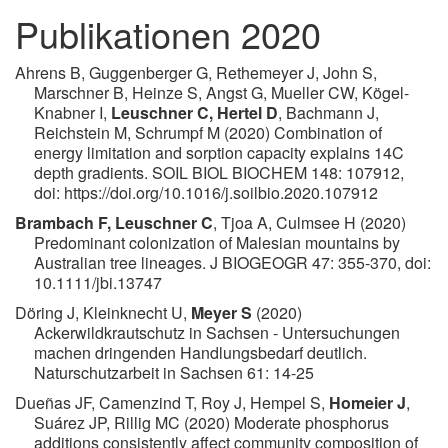
Publikationen 2020
Ahrens B, Guggenberger G, Rethemeyer J, John S,
Marschner B, Heinze S, Angst G, Mueller CW, Kögel-
Knabner I,
Leuschner C, Hertel D
, Bachmann J,
Reichstein M, Schrumpf M (2020) Combination of
energy limitation and sorption capacity explains 14C
depth gradients. SOIL BIOL BIOCHEM 148: 107912,
doi: https://doi.org/10.1016/j.soilbio.2020.107912
Brambach F, Leuschner C
, Tjoa A, Culmsee H (2020)
Predominant colonization of Malesian mountains by
Australian tree lineages.
J BIOGEOGR 47: 355-370, doi:
10.1111/jbi.13747
Döring J, Kleinknecht U,
Meyer S
(2020)
Ackerwildkrautschutz in Sachsen - Untersuchungen
machen dringenden Handlungsbedarf deutlich.
Naturschutzarbeit in Sachsen 61: 14-25
Dueñas JF, Camenzind T, Roy J, Hempel S,
Homeier J
,
Suárez JP, Rillig MC (2020) Moderate phosphorus
additions consistently affect community composition of