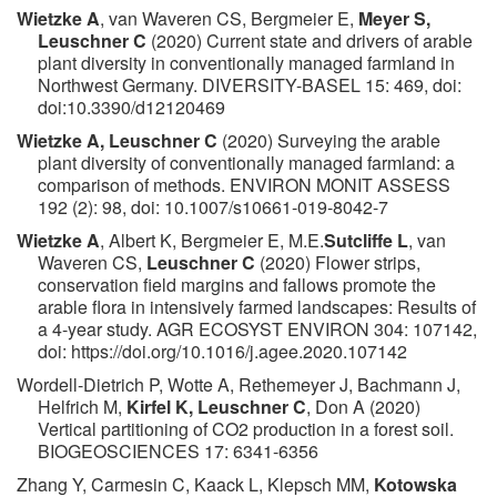
Wietzke A
, van Waveren CS, Bergmeier E,
Meyer S,
Leuschner C
(2020) Current state and drivers of arable
plant diversity in conventionally managed farmland in
Northwest Germany. DIVERSITY-BASEL 15: 469, doi:
doi:10.3390/d12120469
Wietzke A, Leuschner C
(2020) Surveying the arable
plant diversity of conventionally managed farmland: a
comparison of methods. ENVIRON MONIT ASSESS
192 (2): 98, doi: 10.1007/s10661-019-8042-7
Wietzke A
, Albert K, Bergmeier E, M.E.
Sutcliffe L
, van
Waveren CS,
Leuschner C
(2020) Flower strips,
conservation field margins and fallows promote the
arable flora in intensively farmed landscapes: Results of
a 4-year study. AGR ECOSYST ENVIRON 304: 107142,
doi: https://doi.org/10.1016/j.agee.2020.107142
Wordell-Dietrich P, Wotte A, Rethemeyer J, Bachmann J,
Helfrich M,
Kirfel K, Leuschner C
, Don A (2020)
Vertical partitioning of CO2 production in a forest soil.
BIOGEOSCIENCES 17: 6341-6356
Zhang Y, Carmesin C, Kaack L, Klepsch MM,
Kotowska