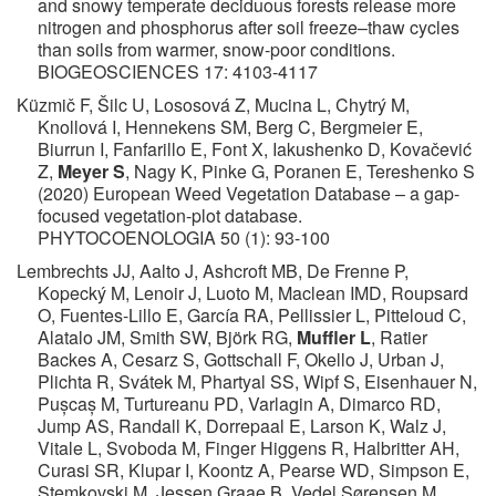
and snowy temperate deciduous forests release more
nitrogen and phosphorus after soil freeze–thaw cycles
than soils from warmer, snow-poor conditions.
BIOGEOSCIENCES 17: 4103-4117
Küzmič F, Šilc U, Lososová Z, Mucina L, Chytrý M,
Knollová I, Hennekens SM, Berg C, Bergmeier E,
Biurrun I, Fanfarillo E, Font X, Iakushenko D, Kovačević
Z,
Meyer S
, Nagy K, Pinke G, Poranen E, Tereshenko S
(2020) European Weed Vegetation Database – a gap-
focused vegetation-plot database.
PHYTOCOENOLOGIA 50 (1): 93-100
Lembrechts JJ, Aalto J, Ashcroft MB, De Frenne P,
Kopecký M, Lenoir J, Luoto M, Maclean IMD, Roupsard
O, Fuentes-Lillo E, García RA, Pellissier L, Pitteloud C,
Alatalo JM, Smith SW, Björk RG,
Muffler L
, Ratier
Backes A, Cesarz S, Gottschall F, Okello J, Urban J,
Plichta R, Svátek M, Phartyal SS, Wipf S, Eisenhauer N,
Pușcaș M, Turtureanu PD, Varlagin A, Dimarco RD,
Jump AS, Randall K, Dorrepaal E, Larson K, Walz J,
Vitale L, Svoboda M, Finger Higgens R, Halbritter AH,
Curasi SR, Klupar I, Koontz A, Pearse WD, Simpson E,
Stemkovski M, Jessen Graae B, Vedel Sørensen M,