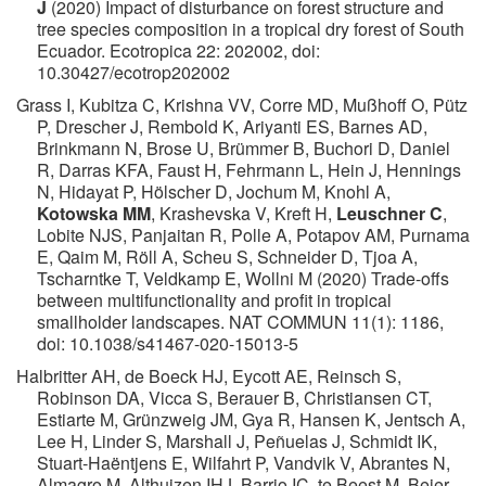
J
(2020) Impact of disturbance on forest structure and
tree species composition in a tropical dry forest of South
Ecuador. Ecotropica 22: 202002, doi:
10.30427/ecotrop202002
Grass I, Kubitza C, Krishna VV, Corre MD, Mußhoff O, Pütz
P, Drescher J, Rembold K, Ariyanti ES, Barnes AD,
Brinkmann N, Brose U, Brümmer B, Buchori D, Daniel
R, Darras KFA, Faust H, Fehrmann L, Hein J, Hennings
N, Hidayat P, Hölscher D, Jochum M, Knohl A,
Kotowska MM
, Krashevska V, Kreft H,
Leuschner C
,
Lobite NJS, Panjaitan R, Polle A, Potapov AM, Purnama
E, Qaim M, Röll A, Scheu S, Schneider D, Tjoa A,
Tscharntke T, Veldkamp E, Wollni M (2020) Trade-offs
between multifunctionality and profit in tropical
smallholder landscapes. NAT COMMUN 11(1): 1186,
doi: 10.1038/s41467-020-15013-5
Halbritter AH, de Boeck HJ, Eycott AE, Reinsch S,
Robinson DA, Vicca S, Berauer B, Christiansen CT,
Estiarte M, Grünzweig JM, Gya R, Hansen K, Jentsch A,
Lee H, Linder S, Marshall J, Peñuelas J, Schmidt IK,
Stuart‐Haëntjens E, Wilfahrt P, Vandvik V, Abrantes N,
Almagro M, Althuizen IHJ, Barrio IC, te Beest M, Beier