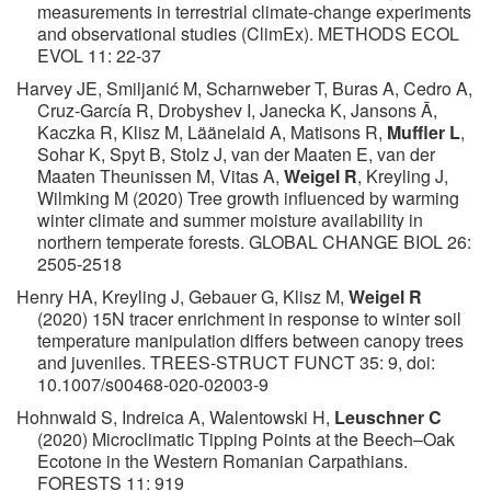
measurements in terrestrial climate-change experiments
and observational studies (ClimEx). METHODS ECOL
EVOL 11: 22-37
Harvey JE, Smiljanić M, Scharnweber T, Buras A, Cedro A,
Cruz-García R, Drobyshev I, Janecka K, Jansons Ā,
Kaczka R, Klisz M, Läänelaid A, Matisons R,
Muffler L
,
Sohar K, Spyt B, Stolz J, van der Maaten E, van der
Maaten Theunissen M, Vitas A,
Weigel R
, Kreyling J,
Wilmking M (2020) Tree growth influenced by warming
winter climate and summer moisture availability in
northern temperate forests. GLOBAL CHANGE BIOL 26:
2505-2518
Henry HA, Kreyling J, Gebauer G, Klisz M,
Weigel R
(2020) 15N tracer enrichment in response to winter soil
temperature manipulation differs between canopy trees
and juveniles. TREES-STRUCT FUNCT 35: 9, doi:
10.1007/s00468-020-02003-9
Hohnwald S, Indreica A, Walentowski H,
Leuschner C
(2020) Microclimatic Tipping Points at the Beech–Oak
Ecotone in the Western Romanian Carpathians.
FORESTS 11: 919