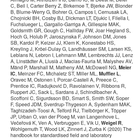
C, Beil I, Carter Berry Z, Birkemoe T, Bjerke JW, Blonder
B, Blume‐Werry G, Bohrer G, Campos I, Cernusak LA,
Chojnicki BH, Cosby BJ, Dickman LT, Djukic I, Filella I,
Fuchslueger L, Gargallo‐Garriga A, Gillespie MAK,
Goldsmith GR, Gough C, Halliday FW, Joar Hegland S,
Hoch G, Holub P, Jaroszynska F, Johnson DM, Jones
SB, Kardol P, Keizer JJ, Klem K, Konestabo HS,
Kreyling J, Kröel‐Dulay G, Landhäusser SM, Larsen KS,
Leblans N, Lebron I, Lehmann MM, Lembrechts JJ, Lenz
A, Linstädter A, Llusià J, Macias‐Fauria M, Malyshev AV,
Mänd P, Marshall M, Matheny AM, McDowell NG,
Meier
IC
, Meinzer FC, Michaletz ST, Miller ML,
Muffler L
,
Oravec M, Ostonen I, Porcar‐Castell A, Preece C,
Prentice IC, Radujković D, Ravolainen V, Ribbons R,
Ruppert JC, Sack L, Sardans J, Schindlbacher A,
Scoffoni C, Sigurdsson BD, Smart S, Smith SW, Soper
F, Speed JDM, Sverdrup‐Thygeson A, Sydenham MAK,
Taghizadeh‐Toosi A, Telford RJ, Tielbörger K, Töpper
JP, Urban O, van der Ploeg M, van Langenhove L,
Večeřová K, Ven A, Verbruggen E, Vik U,
Weigel R
,
Wohlgemuth T, Wood LK, Zinnert J, Zurba K (2020) The
handbook for standardised field and laboratory