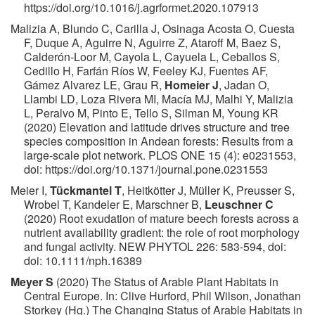
https://doi.org/10.1016/j.agrformet.2020.107913
Malizia A, Blundo C, Carilla J, Osinaga Acosta O, Cuesta
F, Duque A, Aguirre N, Aguirre Z, Ataroff M, Baez S,
Calderón-Loor M, Cayola L, Cayuela L, Ceballos S,
Cedillo H, Farfán Ríos W, Feeley KJ, Fuentes AF,
Gámez Alvarez LE, Grau R,
Homeier J
, Jadan O,
Llambi LD, Loza Rivera MI, Macía MJ, Malhi Y, Malizia
L, Peralvo M, Pinto E, Tello S, Silman M, Young KR
(2020) Elevation and latitude drives structure and tree
species composition in Andean forests: Results from a
large-scale plot network. PLOS ONE 15 (4): e0231553,
doi: https://doi.org/10.1371/journal.pone.0231553
Meier I,
Tückmantel T
, Heitkötter J, Müller K, Preusser S,
Wrobel T, Kandeler E, Marschner B,
Leuschner C
(2020) Root exudation of mature beech forests across a
nutrient availability gradient: the role of root morphology
and fungal activity. NEW PHYTOL 226: 583-594, doi:
doi: 10.1111/nph.16389
Meyer S
(2020) The Status of Arable Plant Habitats in
Central Europe. In: Clive Hurford, Phil Wilson, Jonathan
Storkey (Hg.) The Changing Status of Arable Habitats in