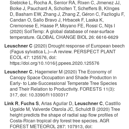
Siebicke L, Rocha A, Senior RA, Rixen C, Jimenez JJ,
Boike J, Pauchard A, Scholten T, Scheffers B, Klinges
D, Basham EW, Zhang J, Zhang Z, Géron C, Fazlioglu F,
Candan O, Sallo Bravo J, Hrbacek F, Laska K,
Cremonese E, Haase P, Moyano FE, Rossi C, Nijs I
(2020) SoilTemp: A global database of near-surface
temperature. GLOBAL CHANGE BIOL 26: 6616-6629
Leuschner C
(2020) Drought response of European beech
(Fagus sylvatica L.)—A review. PERSPECT PLANT
ECOL 47: 125576, doi:
https://doi.org/10.1016/j.ppees.2020.125576
Leuschner C
, Hagemeier M (2020) The Economy of
Canopy Space Occupation and Shade Production in
Early- to Late-Successional Temperate Tree Species
and Their Relation to Productivity. FORESTS 11(3):
317, doi: 10.3390/f11030317
Link R
,
Fuchs S
, Arias Aguilar D,
Leuschner C
, Castillo
Ugalde M, Valverde Otarola JC, Schuldt B (2020) Tree
height predicts the shape of radial sap flow profiles of
Costa-Rican tropical dry forest tree species. AGR
FOREST METEOROL 287: 107913, doi: