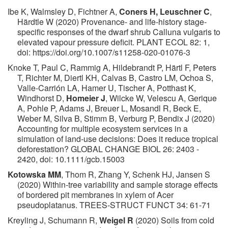
Ibe K, Walmsley D, Fichtner A,
Coners H, Leuschner C
,
Härdtle W (2020) Provenance- and life-history stage-
specific responses of the dwarf shrub Calluna vulgaris to
elevated vapour pressure deficit. PLANT ECOL 82: 1,
doi: https://doi.org/10.1007/s11258-020-01076-3
Knoke T, Paul C, Rammig A, Hildebrandt P, Härtl F, Peters
T, Richter M, Diertl KH, Calvas B, Castro LM, Ochoa S,
Valle-Carrión LA, Hamer U, Tischer A, Potthast K,
Windhorst D,
Homeier J
, Wilcke W, Velescu A, Gerique
A, Pohle P, Adams J, Breuer L, Mosandl R, Beck E,
Weber M, Silva B, Stimm B, Verburg P, Bendix J (2020)
Accounting for multiple ecosystem services in a
simulation of land-use decisions: Does it reduce tropical
deforestation? GLOBAL CHANGE BIOL 26: 2403 -
2420, doi: 10.1111/gcb.15003
Kotowska MM
, Thom R, Zhang Y, Schenk HJ, Jansen S
(2020) Within-tree variability and sample storage effects
of bordered pit membranes in xylem of Acer
pseudoplatanus. TREES-STRUCT FUNCT 34: 61-71
Kreyling J, Schumann R,
Weigel R
(2020) Soils from cold