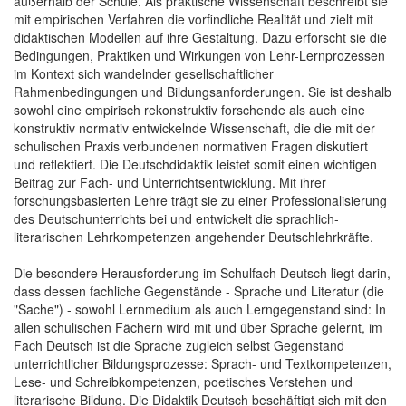
außerhalb der Schule. Als praktische Wissenschaft beschreibt sie
mit empirischen Verfahren die vorfindliche Realität und zielt mit
didaktischen Modellen auf ihre Gestaltung. Dazu erforscht sie die
Bedingungen, Praktiken und Wirkungen von Lehr-Lernprozessen
im Kontext sich wandelnder gesellschaftlicher
Rahmenbedingungen und Bildungsanforderungen. Sie ist deshalb
sowohl eine empirisch rekonstruktiv forschende als auch eine
konstruktiv normativ entwickelnde Wissenschaft, die die mit der
schulischen Praxis verbundenen normativen Fragen diskutiert
und reflektiert. Die Deutschdidaktik leistet somit einen wichtigen
Beitrag zur Fach- und Unterrichtsentwicklung. Mit ihrer
forschungsbasierten Lehre trägt sie zu einer Professionalisierung
des Deutschunterrichts bei und entwickelt die sprachlich-
literarischen Lehrkompetenzen angehender Deutschlehrkräfte.
Die besondere Herausforderung im Schulfach Deutsch liegt darin,
dass dessen fachliche Gegenstände - Sprache und Literatur (die
"Sache") - sowohl Lernmedium als auch Lerngegenstand sind: In
allen schulischen Fächern wird mit und über Sprache gelernt, im
Fach Deutsch ist die Sprache zugleich selbst Gegenstand
unterrichtlicher Bildungsprozesse: Sprach- und Textkompetenzen,
Lese- und Schreibkompetenzen, poetisches Verstehen und
literarische Bildung. Die Didaktik Deutsch beschäftigt sich mit den