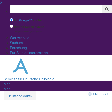
✖
Suchbegriff
Mit
Google™
suchen
Interne Suche nutzen
(eingeschränkte Ergebnisqualität)
Wer wir sind
Studium
Forschung
Für Studieninteressierte
Seminar für Deutsche Philologie
Menü
Menü
ENGLISH
Deutschdidaktik