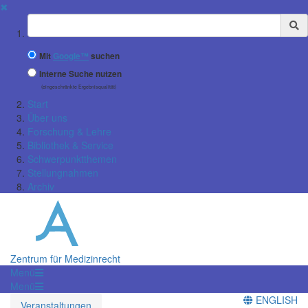
✖
Suchbegriff
Mit
Google™
suchen
Interne Suche nutzen
(eingeschränkte Ergebnisqualität)
Start
Über uns
Forschung & Lehre
Bibliothek & Service
Schwerpunktthemen
Stellungnahmen
Archiv
Zentrum für Medizinrecht
Menü
Menü
ENGLISH
Veranstaltungen