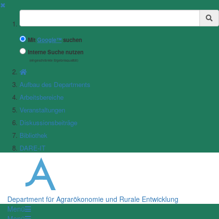
✖
Suchbegriff
Mit
Google™
suchen
Interne Suche nutzen
(eingeschränkte Ergebnisqualität)
Aufbau des Departments
Arbeitsbereiche
Veranstaltungen
Diskussionsbeiträge
Bibliothek
DARE-IT
Department für Agrarökonomie und Rurale Entwicklung
Menü
Menü