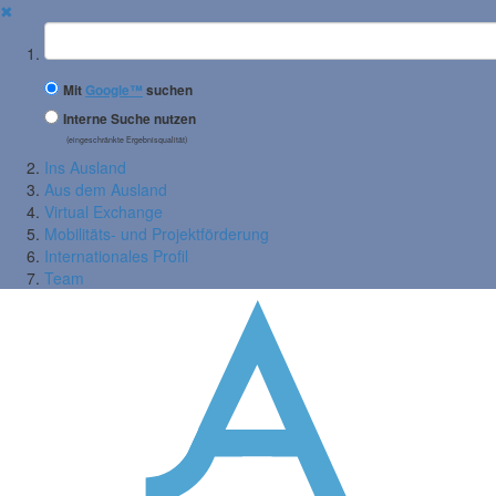
✖
Suchbegriff
Mit
Google™
suchen
Interne Suche nutzen
(eingeschränkte Ergebnisqualität)
Ins Ausland
Aus dem Ausland
Virtual Exchange
Mobilitäts- und Projektförderung
Internationales Profil
Team