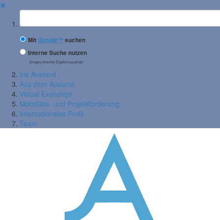
✖
Suchbegriff
Mit
Google™
suchen
Interne Suche nutzen
(eingeschränkte Ergebnisqualität)
Ins Ausland
Aus dem Ausland
Virtual Exchange
Mobilitäts- und Projektförderung
Internationales Profil
Team