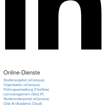
Online-Dienste
Studienangebot (eCampus)
Organisation (eCampus)
Prüfungsverwaltung (FlexNow)
Lernmanagement (Stud.IP)
Studierendenportal (eCampus)
Chat AI
(
Academic Cloud
)