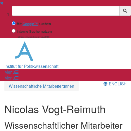
✖
Suchbegriff
Mit
Google™
suchen
Interne Suche nutzen
(eingeschränkte Ergebnisqualität)
Institut für Politikwissenschaft
Menü
Menü
ENGLISH
Wissenschaftliche Mitarbeiter:innen
Nicolas Vogt-Reimuth
Wissenschaftlicher Mitarbeiter