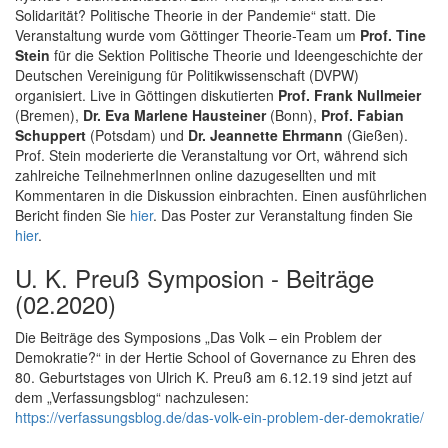
Solidarität? Politische Theorie in der Pandemie“ statt. Die
Veranstaltung wurde vom Göttinger Theorie-Team um
Prof. Tine
Stein
für die Sektion Politische Theorie und Ideengeschichte der
Deutschen Vereinigung für Politikwissenschaft (DVPW)
organisiert. Live in Göttingen diskutierten
Prof. Frank Nullmeier
(Bremen),
Dr. Eva Marlene Hausteiner
(Bonn),
Prof. Fabian
Schuppert
(Potsdam) und
Dr. Jeannette Ehrmann
(Gießen).
Prof. Stein moderierte die Veranstaltung vor Ort, während sich
zahlreiche TeilnehmerInnen online dazugesellten und mit
Kommentaren in die Diskussion einbrachten. Einen ausführlichen
Bericht finden Sie
hier
. Das Poster zur Veranstaltung finden Sie
hier
.
U. K. Preuß Symposion - Beiträge
(02.2020)
Die Beiträge des Symposions „Das Volk – ein Problem der
Demokratie?“ in der Hertie School of Governance zu Ehren des
80. Geburtstages von Ulrich K. Preuß am 6.12.19 sind jetzt auf
dem „Verfassungsblog“ nachzulesen:
https://verfassungsblog.de/das-volk-ein-problem-der-demokratie/