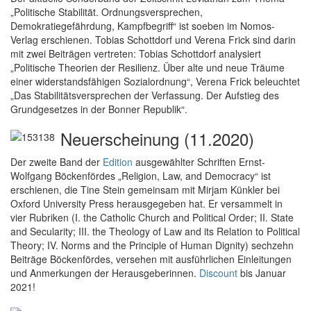
„Politische Stabilität. Ordnungsversprechen,
Demokratiegefährdung, Kampfbegriff“ ist soeben im Nomos-
Verlag erschienen. Tobias Schottdorf und Verena Frick sind darin
mit zwei Beiträgen vertreten: Tobias Schottdorf analysiert
„Politische Theorien der Resilienz. Über alte und neue Träume
einer widerstandsfähigen Sozialordnung“, Verena Frick beleuchtet
„Das Stabilitätsversprechen der Verfassung. Der Aufstieg des
Grundgesetzes in der Bonner Republik“.
Neuerscheinung (11.2020)
Der zweite Band der
Edition
ausgewählter Schriften Ernst-
Wolfgang Böckenfördes „Religion, Law, and Democracy“ ist
erschienen, die Tine Stein gemeinsam mit Mirjam Künkler bei
Oxford University Press herausgegeben hat. Er versammelt in
vier Rubriken (I. the Catholic Church and Political Order; II. State
and Secularity; III. the Theology of Law and its Relation to Political
Theory; IV. Norms and the Principle of Human Dignity) sechzehn
Beiträge Böckenfördes, versehen mit ausführlichen Einleitungen
und Anmerkungen der Herausgeberinnen.
Discount
bis Januar
2021!