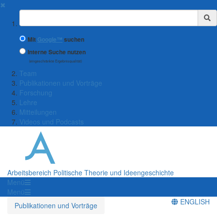
✖
Suchbegriff
Mit
Google™
suchen
Interne Suche nutzen
(eingeschränkte Ergebnisqualität)
Team
Publikationen und Vorträge
Forschung
Lehre
Mitteilungen
Videos und Podcasts
Arbeitsbereich Politische Theorie und Ideengeschichte
Menü
Menü
ENGLISH
Publikationen und Vorträge