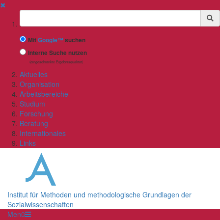
✖
Suchbegriff
Mit
Google™
suchen
Interne Suche nutzen
(eingeschränkte Ergebnisqualität)
Aktuelles
Organisation
Arbeitsbereiche
Studium
Forschung
Beratung
Internationales
Links
Institut für Methoden und methodologische Grundlagen der
Sozialwissenschaften
Menü