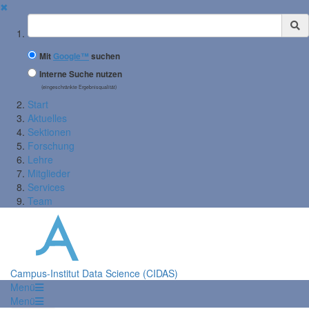
✖
Suchbegriff
Mit
Google™
suchen
Interne Suche nutzen
(eingeschränkte Ergebnisqualität)
Start
Aktuelles
Sektionen
Forschung
Lehre
Mitglieder
Services
Team
Campus-Institut Data Science (CIDAS)
Menü
Menü