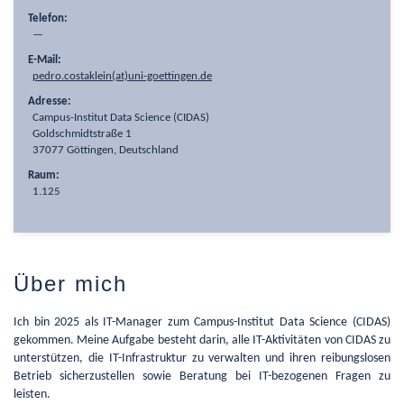
Telefon:
—
E-Mail:
pedro.costaklein(at)uni-goettingen.de
Adresse:
Campus-Institut Data Science (CIDAS)
Goldschmidtstraße 1
37077 Göttingen, Deutschland
Raum:
1.125
Über mich
Ich bin 2025 als IT-Manager zum Campus-Institut Data Science (CIDAS)
gekommen. Meine Aufgabe besteht darin, alle IT-Aktivitäten von CIDAS zu
unterstützen, die IT-Infrastruktur zu verwalten und ihren reibungslosen
Betrieb sicherzustellen sowie Beratung bei IT-bezogenen Fragen zu
leisten.