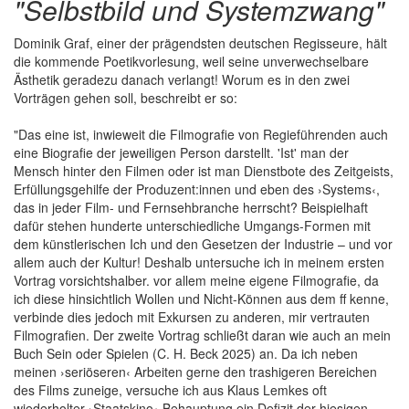
"Selbstbild und Systemzwang"
Dominik Graf, einer der prägendsten deutschen Regisseure, hält
die kommende Poetikvorlesung, weil seine unverwechselbare
Ästhetik geradezu danach verlangt! Worum es in den zwei
Vorträgen gehen soll, beschreibt er so:
"Das eine ist, inwieweit die Filmografie von Regieführenden auch
eine Biografie der jeweiligen Person darstellt. 'Ist' man der
Mensch hinter den Filmen oder ist man Dienstbote des Zeitgeists,
Erfüllungsgehilfe der Produzent:innen und eben des ›Systems‹,
das in jeder Film- und Fernsehbranche herrscht? Beispielhaft
dafür stehen hunderte unterschiedliche Umgangs-Formen mit
dem künstlerischen Ich und den Gesetzen der Industrie – und vor
allem auch der Kultur! Deshalb untersuche ich in meinem ersten
Vortrag vorsichtshalber. vor allem meine eigene Filmografie, da
ich diese hinsichtlich Wollen und Nicht-Können aus dem ff kenne,
verbinde dies jedoch mit Exkursen zu anderen, mir vertrauten
Filmografien. Der zweite Vortrag schließt daran wie auch an mein
Buch Sein oder Spielen (C. H. Beck 2025) an. Da ich neben
meinen ›seriöseren‹ Arbeiten gerne den trashigeren Bereichen
des Films zuneige, versuche ich aus Klaus Lemkes oft
wiederholter ›Staatskino‹-Behauptung ein Defizit der hiesigen