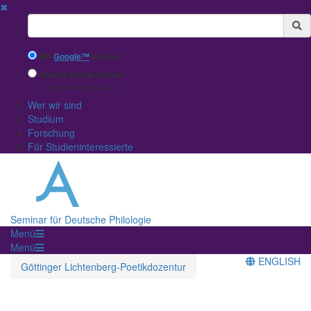
✖
Suchbegriff
Mit
Google™
suchen
Interne Suche nutzen
(eingeschränkte Ergebnisqualität)
Wer wir sind
Studium
Forschung
Für Studieninteressierte
Seminar für Deutsche Philologie
Menü
Menü
ENGLISH
Göttinger Lichtenberg-Poetikdozentur