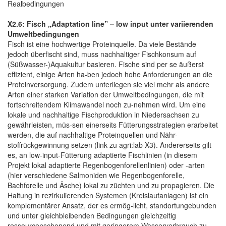
Realbedingungen
X2.6: Fisch „Adaptation line” – low input unter variierenden
Umweltbedingungen
Fisch ist eine hochwertige Proteinquelle. Da viele Bestände
jedoch überfischt sind, muss nachhaltiger Fischkonsum auf
(Süßwasser-)Aquakultur basieren. Fische sind per se äußerst
effizient, einige Arten ha-ben jedoch hohe Anforderungen an die
Proteinversorgung. Zudem unterliegen sie viel mehr als andere
Arten einer starken Variation der Umweltbedingungen, die mit
fortschreitendem Klimawandel noch zu-nehmen wird. Um eine
lokale und nachhaltige Fischproduktion in Niedersachsen zu
gewährleisten, müs-sen einerseits Fütterungsstrategien erarbeitet
werden, die auf nachhaltige Proteinquellen und Nähr-
stoffrückgewinnung setzen (link zu agri:lab X3). Andererseits gilt
es, an low-input-Fütterung adaptierte Fischlinien (in diesem
Projekt lokal adaptierte Regenbogenforellenlinien) oder -arten
(hier verschiedene Salmoniden wie Regenbogenforelle,
Bachforelle und Äsche) lokal zu züchten und zu propagieren. Die
Haltung in rezirkulierenden Systemen (Kreislaufanlagen) ist ein
komplementärer Ansatz, der es ermög-licht, standortungebunden
und unter gleichbleibenden Bedingungen gleichzeitig
ressourcenschonend und mit geringerem Wasserverbrauch zu