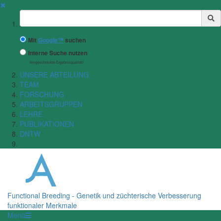
✖
Suchbegriff
Mit
Google™
suchen
Interne Suche nutzen
(eingeschränkte Ergebnisqualität)
UNSERE ABTEILUNG
TEAM
FORSCHUNG
ARBEITSGRUPPEN
LEHRE
PUBLIKATIONEN
DNTW
Functional Breeding - Genetik und züchterische Verbesserung
funktionaler Merkmale
Menü