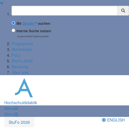
✖
Suchbegriff
Mit
Google™
suchen
Interne Suche nutzen
(eingeschränkte Ergebnisqualität)
Programme
Workshops
FoLL
StuFo 2026
Beratung
Über uns
Hochschuldidaktik
Menü
Menü
ENGLISH
StuFo 2026