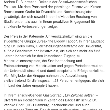
Andrea D. Bührmann, Dekanin der Sozialwissenschaftlichen
Fakultät. Mit dem Preis wird der jahrelange Einsatz von Kirsten
Brockelmann-Grabo für Diversität und Nachteilsausgleich
gewürdigt, der sich sowohl in der individuellen Beratung von
Studierenden als auch in ihrem proaktiven Engagement für
strukturelle Verbesserungen zeige.
Der Preis in der Kategorie „Universitätskultur“ ging an die
studentische Gruppe „Break the Bloody Taboo“. In ihrer Laudatio
ging Dr. Doris Hayn, Gleichstellungsbeauftragte der Universität,
auf die Geschichte der Initiative ein, die sich seit mehr als fünf
Jahren beharrlich für den kostenlosen Zugang zu
Menstruationsprojekten, die Sichtbarmachung und
Enttabuisierung von Menstruation und gegen Periodenarmut an
der Universität einsetzt und damit beispielhafte Erfolge erzielt hat.
Vier Mitglieder der Gruppe nahmen die Auszeichnung
stellvertretend für die insgesamt 23 Personen entgegen, die sich
im Lauf der Jahre engagiert haben.
In ihrem anschließenden Gastvortrag „
,Ein Zeichen setzen'
–
Diversity an Hochschulen in Zeiten des Backlash“ schlug Dr.
Wiebke Frieß (HSU Hamburg) nachdenkliche und auch
alarmierende Töne an. Der Vortrag verdeutlichte, wie wichtig es