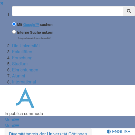
✖
Suchbegriff
Mit
Google™
suchen
Interne Suche nutzen
(eingeschränkte Ergebnisqualität)
Die Universität
Fakultäten
Forschung
Studium
Einrichtungen
Alumni
International
In publica commoda
Menü
Menü
ENGLISH
Diversitätspreis der Universität Göttingen