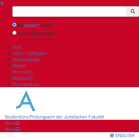
✖
Suchbegriff
Mit
Google™
suchen
Interne Suche nutzen
(eingeschränkte Ergebnisqualität)
Start
Jura in Göttingen
Studiengänge
Master
Promotion
Austausch
Examenskurs
Studienbüro/Prüfungsamt der Juristischen Fakultät
Menü
Menü
ENGLISH